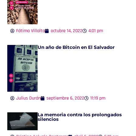
Fátima Villalta
octubre 14, 2022
4:01 pm
Un año de Bitcoin en El Salvador
Julius Durán
septiembre 6, 2022
11:19 pm
La memoria contra los prolongados
silencios