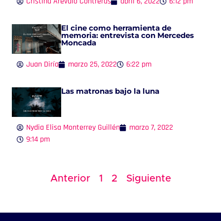
Cristina Arévalo Contreras
abril 6, 2022
6:12 pm
El cine como herramienta de
memoria: entrevista con Mercedes
Moncada
Juan Diría
marzo 25, 2022
6:22 pm
​Las matronas bajo la luna
Nydia Elisa Monterrey Guillén
marzo 7, 2022
9:14 pm
Anterior
1
2
Siguiente