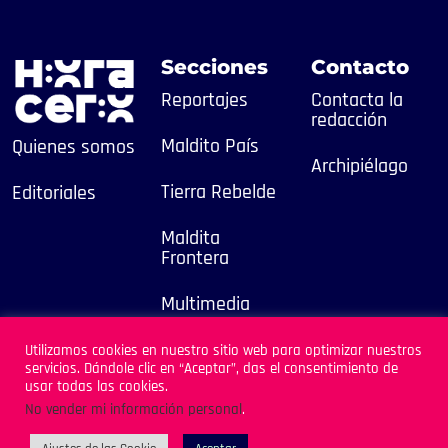
Secciones
Contacto
Reportajes
Contacta la
redacción
Maldito País
Quienes somos
Archipiélago
Tierra Rebelde
Editoriales
Maldita
Frontera
Multimedia
2025
Utilizamos cookies en nuestro sitio web para optimizar nuestros
servicios. Dándole clic en “Aceptar”, das el consentimiento de
Sitio Desarrollado por
usar todas las cookies.
Archipiélago
No vender mi información personal
.