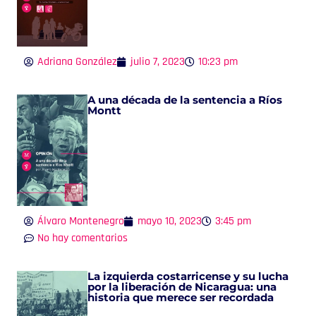
Adriana González
julio 7, 2023
10:23 pm
A una década de la sentencia a Ríos
Montt
Álvaro Montenegro
mayo 10, 2023
3:45 pm
No hay comentarios
La izquierda costarricense y su lucha
por la liberación de Nicaragua: una
historia que merece ser recordada