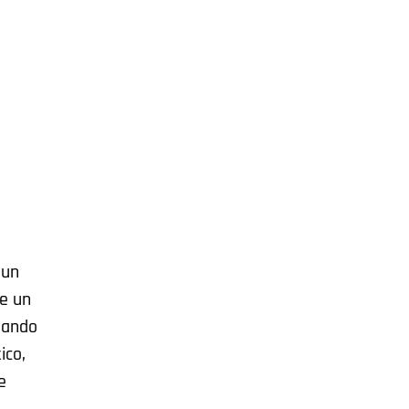
 un
de un
uando
ico,
e