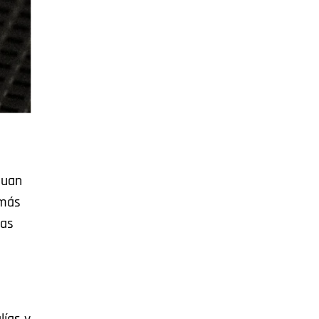
Juan
 más
Las