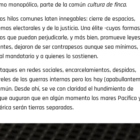
smo monopólico, parte de la común
cultura de finca
.
los hilos comunes laten innegables: cierre de espacios,
emas electorales y de la justicia. Una élite -cuyas formas
ios que puedan perjudicarle, y más bien, promueve leye
sidentes, dejaron de ser contrapesos aunque sea mínimos,
 al mandatario y a quienes lo sostienen.
taques en redes sociales, encarcelamientos, despidos,
iveles de las guerras internas pero los hay (apabullante
común. Desde ahí, se ve con claridad el hundimiento de
que auguran que en algún momento los mares Pacífico 
érica serán tierras separadas.