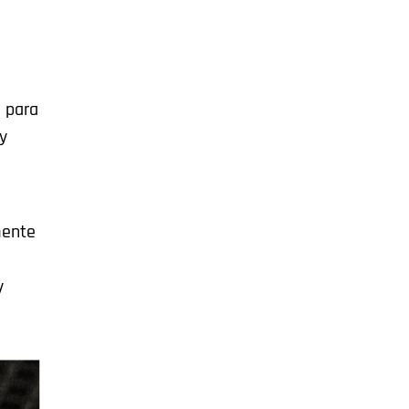
s para
 y
mente
y