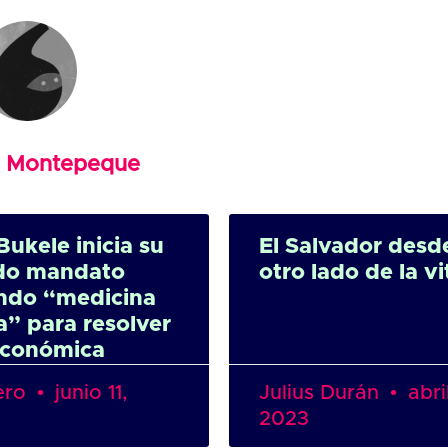
o Montepeque
Bukele inicia su
El Salvador desde
do mandato
otro lado de la vi
ndo “medicina
” para resolver
 económica
ero
junio 11,
Julius Durán
abril
2023