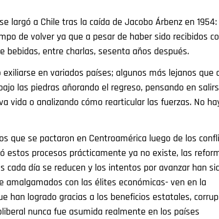
e largó a Chile tras la caída de Jacobo Árbenz en 1954:
empo de volver ya que a pesar de haber sido recibidos 
tre bebidas, entre charlas, sesenta años después.
exiliarse en variados países; algunos más lejanos que o
bajo las piedras añorando el regreso, pensando en salir
va vida o analizando cómo rearticular las fuerzas. No ha
cos que se pactaron en Centroamérica luego de los confl
ó estos procesos prácticamente ya no existe, las refor
s cada día se reducen y los intentos por avanzar han si
ue amalgamados con las élites económicas- ven en la
 han logrado gracias a los beneficios estatales, corrup
oliberal nunca fue asumida realmente en los países