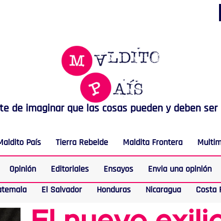
rte de imaginar que las cosas pueden y deben ser
Maldito País
Tierra Rebelde
Maldita Frontera
Multi
Opinión
Editoriales
Ensayos
Envia una opinión
atemala
El Salvador
Honduras
Nicaragua
Costa 