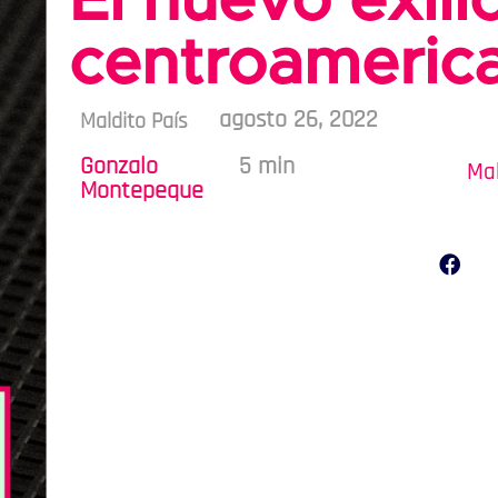
El nuevo exili
centroameric
agosto 26, 2022
Maldito País
Gonzalo
5 min
Mal
Montepeque