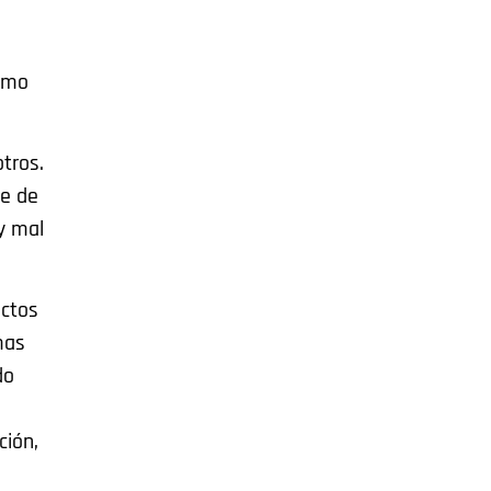
como
tros.
se de
y mal
ictos
mas
do
ción,