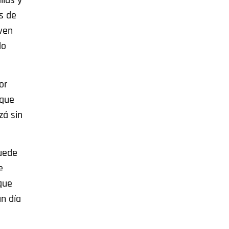
lías y
s de
 ven
do
or
 que
zá sin
puede
e
que
n día