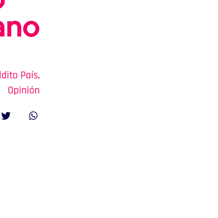
o
ano
dito País
,
Opinión