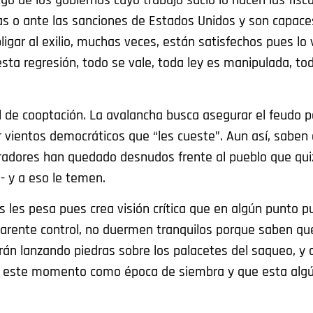
o de los gobiernos cuyo trabajo sucio lo hacen las fisca
tas o ante las sanciones de Estados Unidos y son capace
ligar al exilio, muchas veces, están satisfechos pues lo
esta regresión, todo se vale, toda ley es manipulada, to
vel de cooptación. La avalancha busca asegurar el feudo p
 vientos democráticos que “les cueste”. Aun así, saben
eradores han quedado desnudos frente al pueblo que qui
s- y a eso le temen.
es les pesa pues crea visión crítica que en algún punto 
parente control, no duermen tranquilos porque saben qu
án lanzando piedras sobre los palacetes del saqueo, y 
n este momento como época de siembra y que esta algú