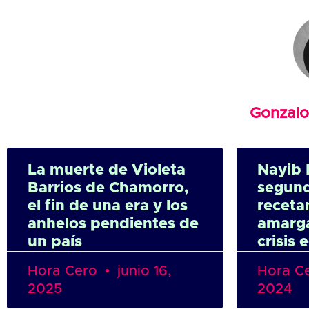
Gonzal
La muerte de Violeta
Nayib 
Barrios de Chamorro,
segun
el fin de una era y los
receta
anhelos pendientes de
amarga
un país
crisis
Hora Cero
junio 16,
Hora C
2025
2024