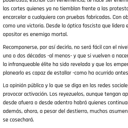
poderosos, escribir con vehemencia, te hace ser enemig
las cortes quienes ya no tiemblan frente a las protes
encarcelar a cualquiera con pruebas fabricadas. Con ob
como una victoria. Desde la óptica fascista que lidera 
opositor es enemigo mortal.
Recomponerse, por así decirlo, no será fácil con el ni
una o dos décadas -al menos- y que si vuelven a nacer
la infranqueable élite ha sido revelada y que los emp
planearlo es capaz de estallar -como ha ocurrido ante
La opinión pública y lo que se diga en las redes social
provocar activación. Los reyezuelos, aunque tengan a
desde afuera o desde adentro habrá quienes continuar
además, ahora, a pesar del destierro, muchos asume
se cosechará.