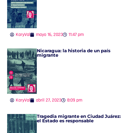
KaryVal
mayo 16, 2023
11:47 pm
Nicaragua: la historia de un país
migrante
KaryVal
abril 27, 2023
8:09 pm
Tragedia migrante en Ciudad Juárez:
el Estado es responsable