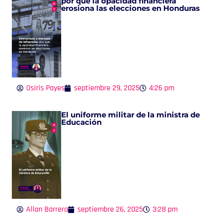
por qué la opacidad financiera
erosiona las elecciones en Honduras
Osiris Payes
septiembre 29, 2025
4:26 pm
El uniforme militar de la ministra de
Educación
Allan Barrera
septiembre 26, 2025
3:28 pm